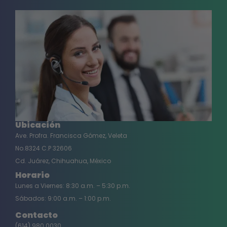
Ubicación
Ave. Profra. Francisca Gómez, Veleta
No.8324 C.P 32606
Cd. Juárez, Chihuahua, México
Horario
Lunes a Viernes: 8:30 a.m. – 5:30 p.m.
Sábados: 9:00 a.m. – 1:00 p.m.
Contacto
(614) 980 0030