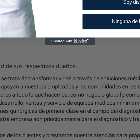
Soy dis
Ninguna de l
ad de sus respectivos dueños.
da se trata de transformar vidas a través de soluciones mé
s y apoyan a nuestros empleados y las comunidades en la
alores a todo lo que hacemos, como negocio global y com
esarrollo, ventas y servicio de equipos médicos mínimamen
es quirúrgicas de primera clase en el campo del diagnósti
a empresa son principalmente para el diagnóstico y tratam
os de los clientes y prestamos nuestra atención para prop