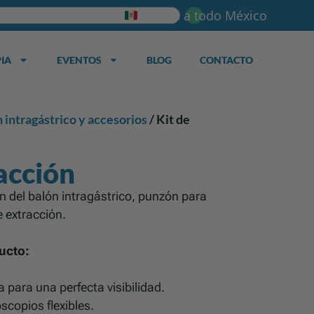
Envios a todo México
IA
EVENTOS
BLOG
CONTACTO
 intragástrico y accesorios
/ Kit de
acción
ión del balón intragástrico, punzón para
e extracción.
ucto:
a para una perfecta visibilidad.
copios flexibles.