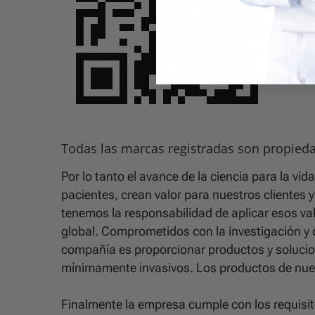
Todas las marcas registradas son propied
Por lo tanto el avance de la ciencia para la vi
pacientes, crean valor para nuestros cliente
tenemos la responsabilidad de aplicar esos v
global. Comprometidos con la investigación y d
compañía es proporcionar productos y solucion
mínimamente invasivos. Los productos de nuestr
Finalmente la empresa cumple con los requisit