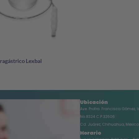
tragástrico Lexbal
s
Ubicación
Ave. Profra. Francisca Gómez, 
No.8324 C.P 32606
Cd. Juárez, Chihuahua, México
Horario