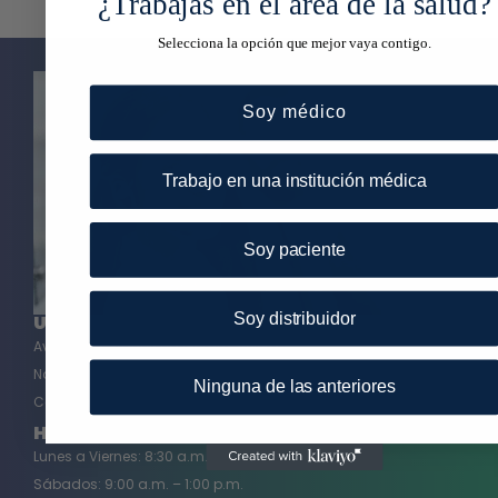
¿Trabajas en el área de la salud?
Selecciona la opción que mejor vaya contigo.
Soy médico
Trabajo en una institución médica
Soy paciente
Soy distribuidor
Ubicación
Ave. Profra. Francisca Gómez, Veleta
No.8324 C.P 32606
Ninguna de las anteriores
Cd. Juárez, Chihuahua, México
Horario
Lunes a Viernes: 8:30 a.m. – 5:30 p.m.
Sábados: 9:00 a.m. – 1:00 p.m.