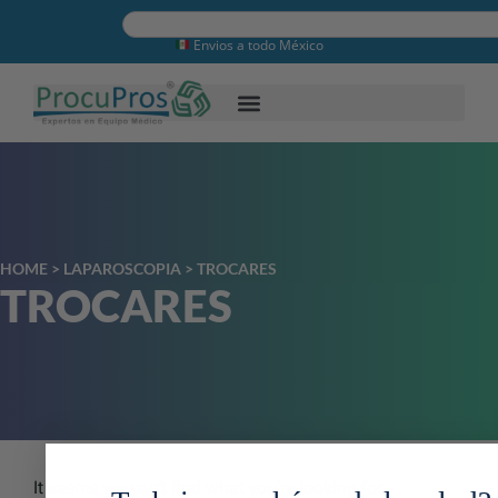
Envios a todo México
HOME
>
LAPAROSCOPIA
>
TROCARES
TROCARES
It seems we can’t find what you’re looking for.