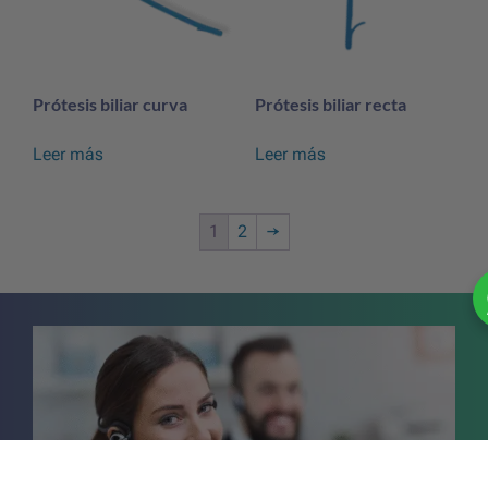
Prótesis biliar curva
Prótesis biliar recta
Leer más
Leer más
1
2
→