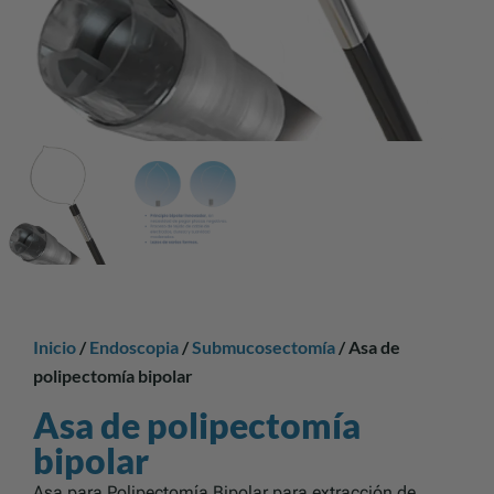
Inicio
/
Endoscopia
/
Submucosectomía
/ Asa de
polipectomía bipolar
Asa de polipectomía
bipolar
Asa para Polipectomía Bipolar para extracción de