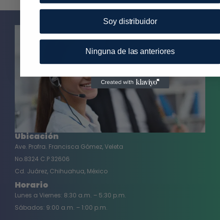
Soy distribuidor
Ninguna de las anteriores
Ubicación
Ave. Profra. Francisca Gómez, Veleta
No.8324 C.P 32606
Cd. Juárez, Chihuahua, México
Horario
Lunes a Viernes: 8:30 a.m. – 5:30 p.m.
Sábados: 9:00 a.m. – 1:00 p.m.