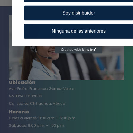
Soy distribuidor
Ninguna de las anteriores
Ubicación
Ave. Profra. Francisca Gómez, Veleta
No.8324 C.P 32606
Cd. Juárez, Chihuahua, México
Horario
Lunes a Viernes: 8:30 a.m. – 5:30 p.m.
Sábados: 9:00 a.m. – 1:00 p.m.