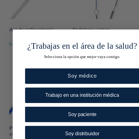
Asa de polipectomía
Endoloop y pinza
Leer más
Leer más
¿Trabajas en el área de la salud?
Selecciona la opción que mejor vaya contigo.
Soy médico
Trabajo en una institución médica
Soy paciente
Pinzas de extracción de
Red atrapa pólipos
Soy distribuidor
cuerpo extraño