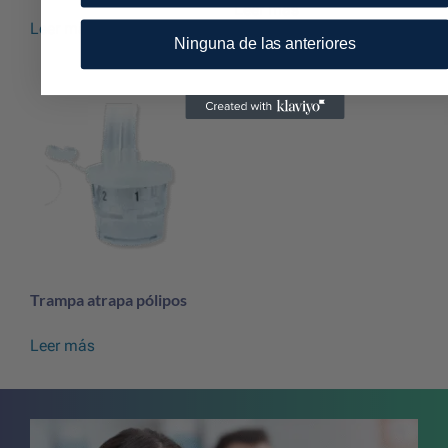
Leer más
Leer más
Ninguna de las anteriores
Trampa atrapa pólipos
Leer más