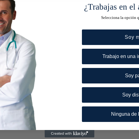
¿Trabajas en el 
Selecciona la opción 
Soy 
Trabajo en una i
Soy p
Soy dis
Ninguna de l