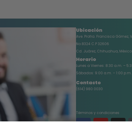
Ubicación
Ave. Profra. Francisca Gómez, 
No.8324 C.P 32606
Cd. Juárez, Chihuahua, México
Horario
Lunes a Viernes: 8:30 a.m. – 5:
Sábados: 9:00 a.m. – 1:00 p.m.
Contacto
(614) 980 0030
Términos y condiciones