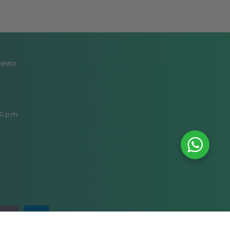
Veleta
30 p.m.