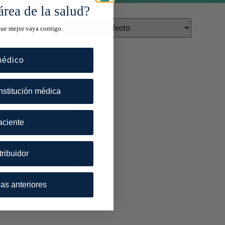
área de la salud?
que mejor vaya contigo.
médico
nstitución médica
aciente
tribuidor
as anteriores