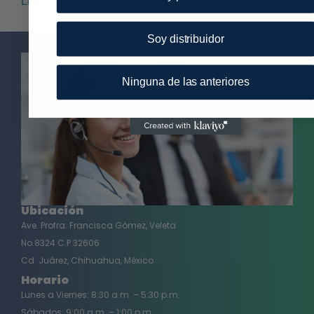
Leer más
Soy distribuidor
Ninguna de las anteriores
Ubicación
Ave. Profra. Francisca Gómez, Veleta
No.8324 C.P 32606
Cd. Juárez, Chihuahua, México
Horario
Lunes a Viernes: 8:30 a.m. – 5:30 p.m.
Sábados: 9:00 a.m. – 1:00 p.m.