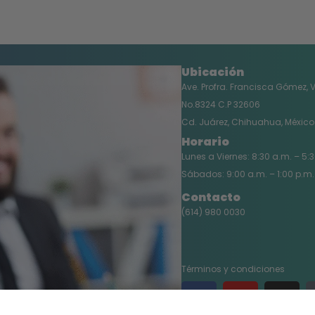
Ubicación
Ave. Profra. Francisca Gómez, 
No.8324 C.P 32606
Cd. Juárez, Chihuahua, México
Horario
Lunes a Viernes: 8:30 a.m. – 5:
Sábados: 9:00 a.m. – 1:00 p.m.
Contacto
(614) 980 0030
Términos y condiciones