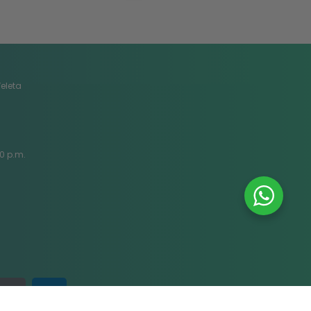
Veleta
30 p.m.