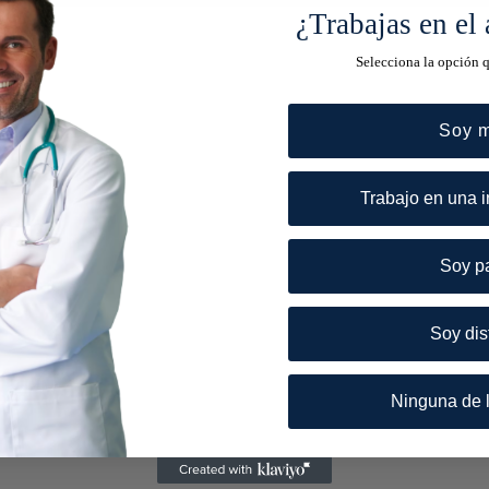
¿Trabajas en el 
Selecciona la opción 
Soy 
Trabajo en una i
Soy p
Soy dis
Ninguna de l