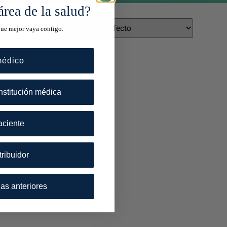
área de la salud?
que mejor vaya contigo.
médico
nstitución médica
aciente
tribuidor
as anteriores