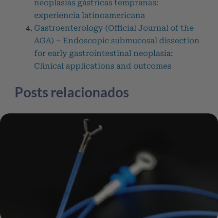
neoplasias gástricas tempranas:
experiencia latinoamericana
Gastroenterology (Official Journal of the
AGA) – Endoscopic submucosal dissection
for early gastrointestinal neoplasia:
Clinical applications and outcomes
Posts relacionados