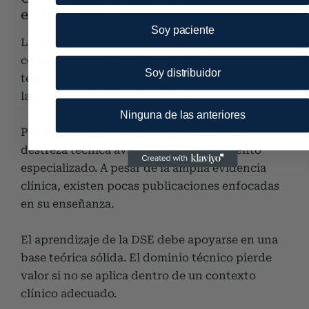
entrenamiento
Soy paciente
La DSE se asocia con una mayor incidencia de
complicaciones en comparación con otras
Soy distribuidor
técnicas endoscópicas. Las más frecuentes son
la hemorragia y la perforación.
Ninguna de las anteriores
Por esta razón, su ejecución requiere una
destreza técnica avanzada y entrenamiento
especializado. A pesar de la amplia evidencia
clínica, existen pocas publicaciones enfocadas
en su enseñanza.
El aprendizaje de la DSE debe apoyarse en una
base teórica sólida. El dominio técnico pierde
valor si no se aplica dentro de un contexto
clínico adecuado.