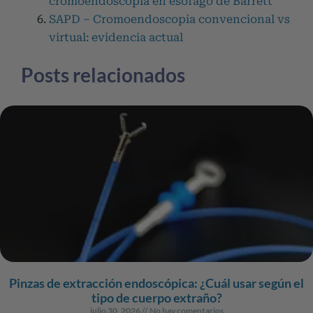
cromoendoscopia en esófago de Barrett
SAPD – Cromoendoscopia convencional vs
virtual: evidencia actual
Posts relacionados
Pinzas de extracción endoscópica: ¿Cuál usar según el
tipo de cuerpo extraño?
julio 30, 2026
No hay comentarios