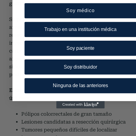
gastrointestinal.
Soy médico
Su principal indicación es localizar lesiones
antes de procedimientos quirúrgicos o
Trabajo en una institución médica
resecciones endoscópicas complejas. Tras la
inyección en la submucosa, las partículas de
Soy paciente
carbón permanecen durante meses o incluso
años, permitiendo identificar con precisión el
sitio de interés durante intervenciones
Soy distribuidor
posteriores.
Ninguna de las anteriores
El tatuaje endoscópico resulta especialmente
útil para:
Pólipos colorrectales de gran tamaño
Lesiones candidatas a resección quirúrgica
Tumores pequeños difíciles de localizar